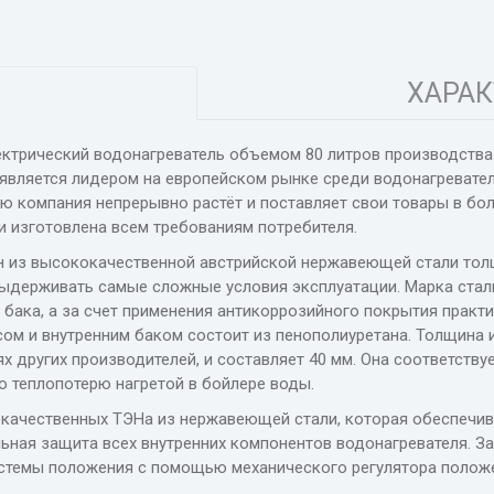
ХАРАК
ектрический водонагреватель объемом 80 литров производства 
 и является лидером на европейском рынке среди водонагревате
ю компания непрерывно растёт и поставляет свои товары в бол
 изготовлена ​​всем требованиям потребителя.
н из высококачественной австрийской нержавеющей стали толщ
держивать самые сложные условия эксплуатации. Марка стали 
бака, а за счет применения антикоррозийного покрытия практ
ом и внутренним баком состоит из пенополиуретана. Толщина 
х других производителей, и составляет 40 мм. Она соответству
ю теплопотерю нагретой в бойлере воды.
окачественных ТЭНа из нержавеющей стали, которая обеспечив
ьная защита всех внутренних компонентов водонагревателя.
За
стемы положения с помощью механического регулятора положе