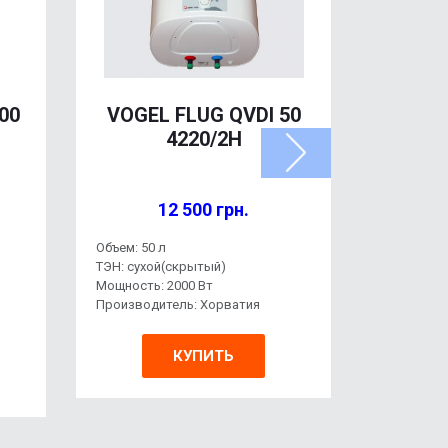
00
VOGEL FLUG QVDI 50
VOGE
4220/2H
12 500 грн.
Объем: 50 л
Объем: 80л
ТЭН: сухой(скрытый)
ТЭН:
сухо
Мощность: 2000 Вт
Мощность:
Производитель: Хорватия
Производи
Бренд: Ав
КУПИТЬ