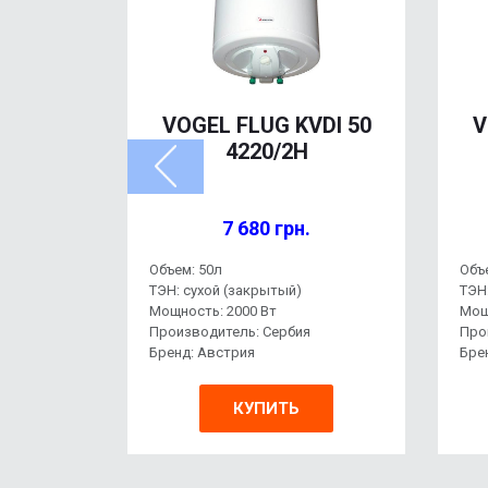
HD100
VOGEL FLUG KVDI 50
V
4220/2H
7 680 грн.
Объем: 50л
Объ
ТЭН: сухой (закрытый)
ТЭН
Мощность: 2000 Вт
Мощ
Производитель: Сербия
Про
Бренд: Австрия
Бре
КУПИТЬ